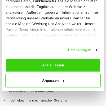
personalisieren, Funktionen für soziale Medien anbieten
c.brenner@neff-gt.de
‘
zu können und die Zugriffe auf unsere Website zu
07157-53890-152
analysieren. Außerdem geben wir Informationen zu Ihrer
STELLENANZEIGE AZUBI
Verwendung unserer Website an unsere Partner für
soziale Medien, Werbung und Analysen weiter. Unsere
INDUSTRIEMECHANIKER (M/W/D)
Partner führen diese Informationen möglicherweise mit
weiteren Daten zusammen, die Sie ihnen bereitgestellt
Für Deine und unsere Zukunft suchen wir engagierte
haben oder die sie im Rahmen Ihrer Nutzung der Dienste
Auszubildende:
gesammelt haben.
Details zeigen
Ausbildungsschwerpunkte:
Mechanische Grundfertigkeiten
Alle zulassen
Maschinelles Zerspanen (konventionell und CNC)
Anpassen
Installieren und Instandhalten mechanischer Systeme
Herstellen von Gewindespindeln.
Inbetriebnahme mechanischer Systeme