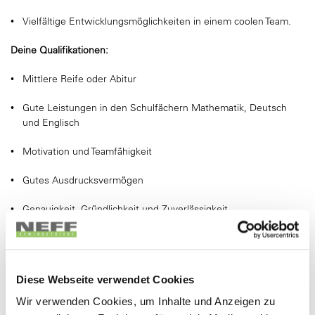
Vielfältige Entwicklungsmöglichkeiten in einem coolen Team.
Deine Qualifikationen:
Mittlere Reife oder Abitur
Gute Leistungen in den Schulfächern Mathematik, Deutsch
und Englisch
Motivation und Teamfähigkeit
Gutes Ausdrucksvermögen
Genauigkeit, Gründlichkeit und Zuverlässigkeit
Interesse, dann jetzt bewerben oder anrufen:
NEFF Gewindetriebe GmbH
Diese Webseite verwendet Cookies
Christiane Brenner
Karl-Benz-Str. 28
Wir verwenden Cookies, um Inhalte und Anzeigen zu
71093 Weil im Schönbuch