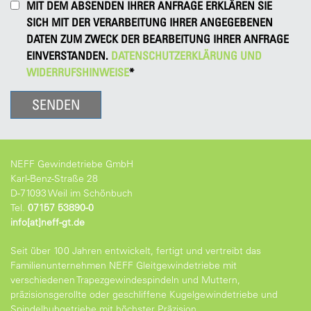
MIT DEM ABSENDEN IHRER ANFRAGE ERKLÄREN SIE
SICH MIT DER VERARBEITUNG IHRER ANGEGEBENEN
DATEN ZUM ZWECK DER BEARBEITUNG IHRER ANFRAGE
EINVERSTANDEN.
DATENSCHUTZERKLÄRUNG UND
WIDERRUFSHINWEISE
*
NEFF Gewindetriebe GmbH
Karl-Benz-Straße 28
D-71093 Weil im Schönbuch
Tel.
07157 53890-0
info[at]neff-gt.de
Seit über 100 Jahren entwickelt, fertigt und vertreibt das
Familienunternehmen NEFF Gleitgewindetriebe mit
verschiedenen Trapezgewindespindeln und Muttern,
präzisionsgerollte oder geschliffene Kugelgewindetriebe und
Spindelhubgetriebe mit höchster Präzision.