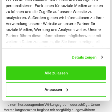
personalisieren, Funktionen für soziale Medien anbieten
zu können und die Zugriffe auf unsere Website zu
analysieren. Außerdem geben wir Informationen zu Ihrer
Verwendung unserer Website an unsere Partner für
GLEITGEWINDESPINDEL (GGS)
soziale Medien, Werbung und Analysen weiter. Unsere
Partner führen diese Informationen möglicherweise mit
weiteren Daten zusammen, die Sie ihnen bereitgestellt
Im Zusammenspiel mit Gleitgewindemuttern (GGM) aus
Kunststoff und integriertem Kugelgewinde-Negativprofil werden
haben oder die sie im Rahmen Ihrer Nutzung der Dienste
die NEFF-Kugelgewindespindeln zu Gleitgewindespindeln. Unsere
gesammelt haben.
Details zeigen
Produktpalette umfasst eine Vielzahl von Gleitgewindespindeln,
die auf höchste Leistung und Qualität ausgelegt sind. Wir bieten
gerollte, geschliffene oder gewirbelte Ausführungen an, um den
unterschiedlichen Anforderungen unserer Kunden gerecht zu
Alle zulassen
werden. Durch den Einsatz eines präzisen Gewinderollverfahrens
werden die Gewindeprofile kalt umgeformt, was zu einer
verbesserten Festigkeit und Oberflächengüte führt. Das gotische
Anpassen
Spitzbogenprofil mit einem Kontaktwinkel von 45° gewährleistet
optimale Laufeigenschaften und hohe Belastungszahlen, was sich
in einem herausragenden Wirkungsgrad niederschlägt. Unser
Herstellungsprozess beginnt mit sorgfältig ausgewähltem