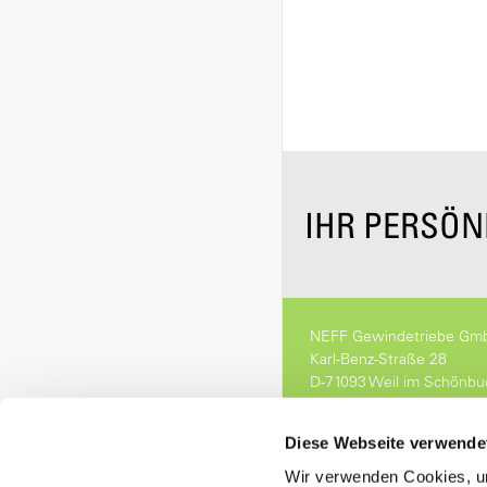
IHR PERSÖ
NEFF Gewindetriebe Gm
Karl-Benz-Straße 28
D-71093 Weil im Schönbu
Tel.
07157 53890-0
info[at]neff-gt.de
Diese Webseite verwende
Wir verwenden Cookies, um