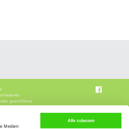
as
schiedenen
oder geschliffene
r Präzision.
Alle zulassen
le Medien