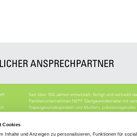
NLICHER ANSPRECHPARTNER
bH
Seit über 100 Jahren entwickelt, fertigt und vertreibt d
Familienunternehmen NEFF Gleitgewindetriebe mit ver
ch
Trapezgewindespindeln und Muttern, präzisionsgerollte 
Kugelgewindetriebe und Spindelhubgetriebe mit höchste
t Cookies
 Inhalte und Anzeigen zu personalisieren, Funktionen für sozia