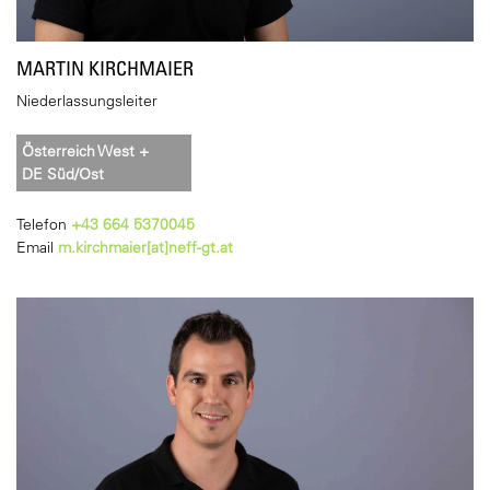
MARTIN KIRCHMAIER
Niederlassungsleiter
Österreich West +
DE Süd/Ost
Telefon
+43 664 5370045
Email
m.kirchmaier[at]neff-gt.at