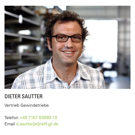
DIETER SAUTTER
Vertrieb Gewindetriebe
Telefon
+49 7157 53890-13
Email
d.sautter[at]neff-gt.de