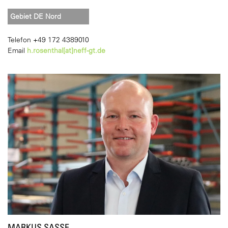
Gebiet DE Nord
Telefon +49 172 4389010
Email
h.rosenthal[at]neff-gt.de
MARKUS SASSE