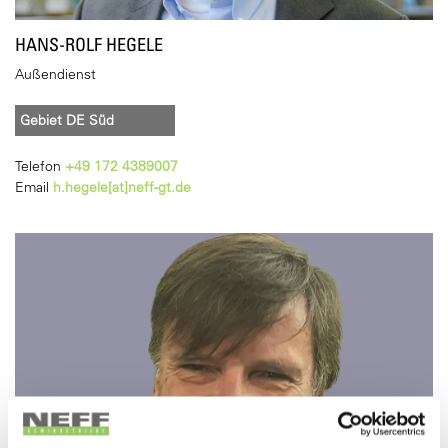
HANS-ROLF HEGELE
Außendienst
Gebiet DE Süd
Telefon
+49 172 4389007
Email
h.hegele[at]neff-gt.de