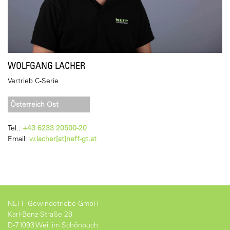
WOLFGANG LACHER
Vertrieb C-Serie
Österreich Ost
Tel.:
+43 6233 20500-20
Email:
w.lacher[at]neff-gt.at
NEFF Gewindetriebe GmbH
Karl-Benz-Straße 28
D-71093 Weil im Schönbuch