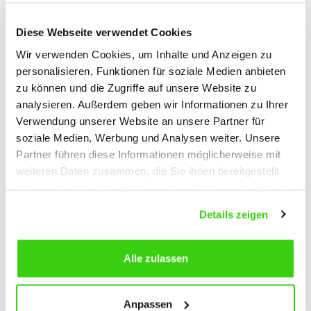
Diese Webseite verwendet Cookies
Wir verwenden Cookies, um Inhalte und Anzeigen zu
MATHIAS SCHERRER
personalisieren, Funktionen für soziale Medien anbieten
Außendienst
zu können und die Zugriffe auf unsere Website zu
analysieren. Außerdem geben wir Informationen zu Ihrer
Gebiet Schweiz CH
Verwendung unserer Website an unsere Partner für
soziale Medien, Werbung und Analysen weiter. Unsere
Telefon
+41 44 865 3614
Partner führen diese Informationen möglicherweise mit
Email
m.scherrer@neff-gt.de
weiteren Daten zusammen, die Sie ihnen bereitgestellt
haben oder die sie im Rahmen Ihrer Nutzung der Dienste
gesammelt haben.
Details zeigen
STANDORT
WEIL IM
Alle zulassen
SCHÖNBUCH
Anpassen