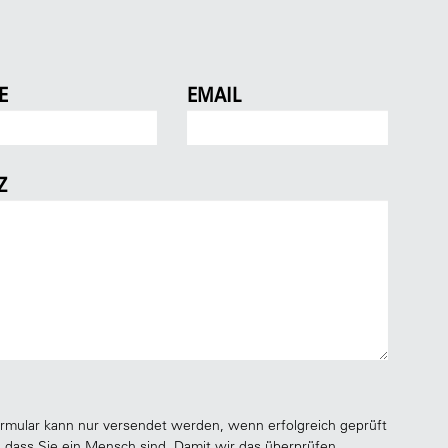
E
EMAIL
Z
rmular kann nur versendet werden, wenn erfolgreich geprüft
 dass Sie ein Mensch sind. Damit wir das überprüfen