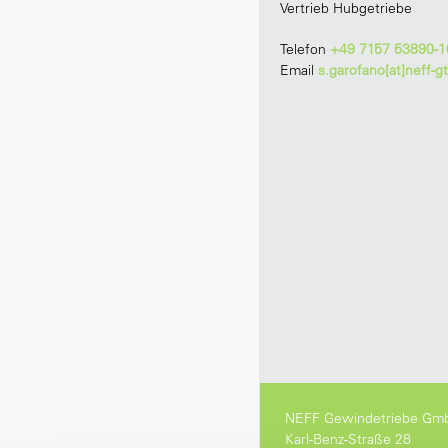
Vertrieb Hubgetriebe
Telefon
+49 7157 53890-1
Email
s.garofano[at]neff-g
NEFF Gewindetriebe Gm
Karl-Benz-Straße 28